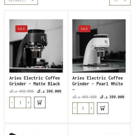
SALE
SALE
Aries Electric Coffee
Aries Electric Coffee
Grinder – Matte Black
Grinder – Pearl White
–
د.ك
469.000
د.ك
399.000
د.ك
469.000
د.ك
399.000