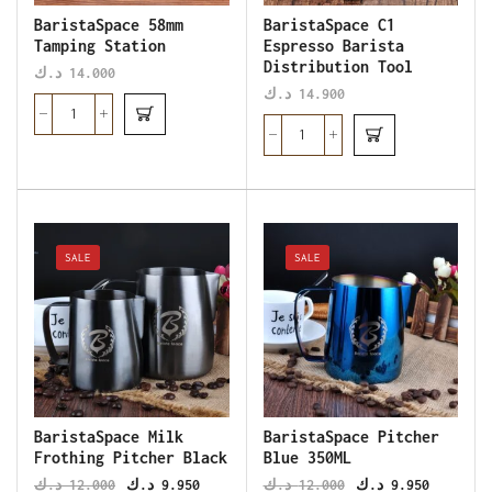
BaristaSpace 58mm
BaristaSpace C1
Tamping Station
Espresso Barista
Distribution Tool
د.ك
14.000
د.ك
14.900
SALE
SALE
BaristaSpace Milk
BaristaSpace Pitcher
Frothing Pitcher Black
Blue 350ML
د.ك
12.000
د.ك
9.950
د.ك
12.000
د.ك
9.950