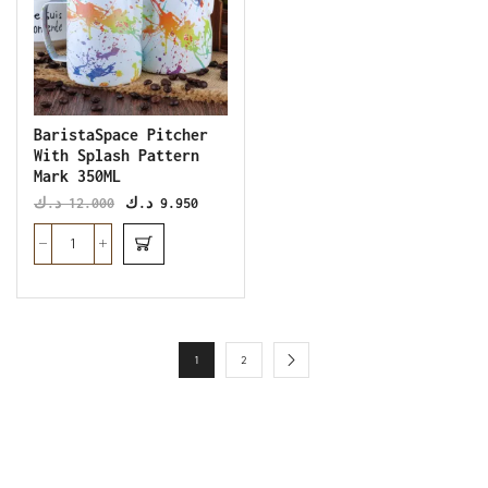
BaristaSpace Pitcher
With Splash Pattern
Mark 350ML
د.ك
12.000
د.ك
9.950
1
2