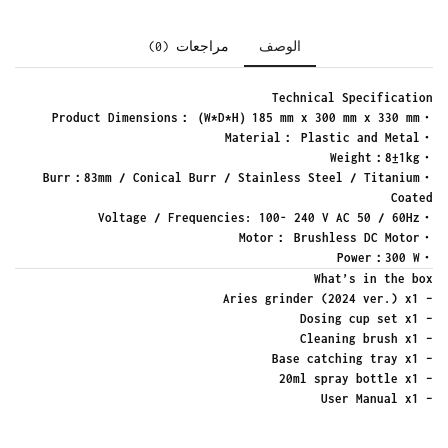
الوصف
مراجعات (0)
Technical Specification
・Product Dimensions：（W*D*H）185 mm x 300 mm x 330 mm
・Material： Plastic and Metal
・Weight：8±1kg
・Burr：83mm / Conical Burr / Stainless Steel / Titanium
Coated
・Voltage / Frequencies: 100- 240 V AC 50 / 60Hz
・Motor： Brushless DC Motor
・Power：300 W
What’s in the box
– Aries grinder (2024 ver.) x1
– Dosing cup set x1
– Cleaning brush x1
– Base catching tray x1
– 20ml spray bottle x1
– User Manual x1