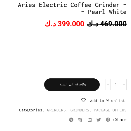
Aries Electric Coffee Grinder –
Pearl White –
469.000
د.ك
399.000
د.ك
إضافة إلى السلة
Add to Wishlist
Categories:
GRINDERS
,
GRINDERS
,
PACKAGE OFFERS
Share: