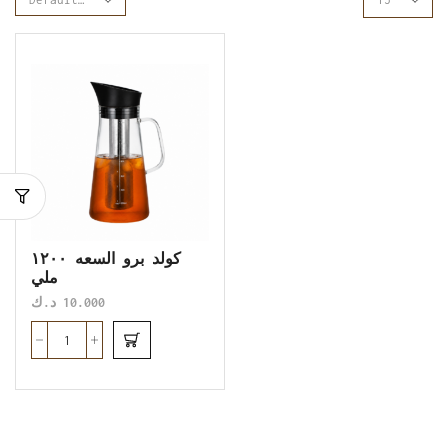
كولد برو السعه ١٢٠٠
ملي
10.000
د.ك