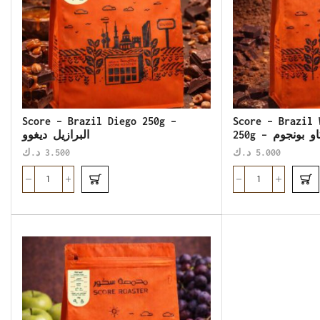
Score – Brazil Diego 250g –
Score – Brazil 
250g – ونجوم
البرازيل ديغوو
د.ك
3.500
د.ك
5.000