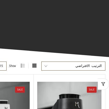
Show
SALE
SALE