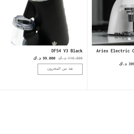
DF54 V3 Black
Aries Electric 
110.000
د.ك
99.000
د.ك
39
د.ك
نفذ من المخزون