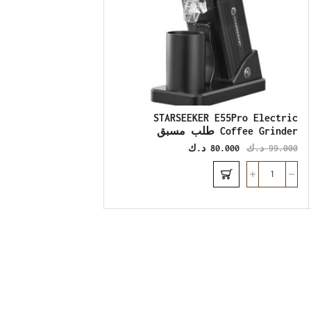
STARSEEKER E55Pro Electric
Coffee Grinder طلب مسبق
99.000
د.ك
80.000
د.ك