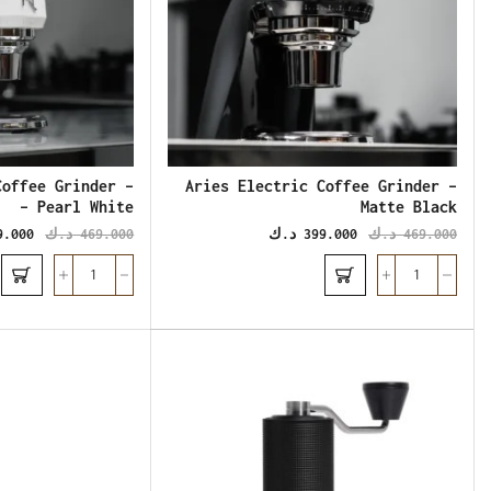
Coffee Grinder –
Aries Electric Coffee Grinder –
Pearl White –
Matte Black
469.000
د.ك
399.000
د.ك
469.000
د.ك
9.000