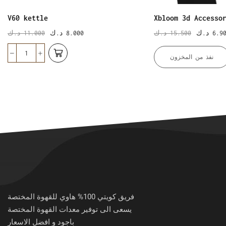
V60 kettle
Xbloom 3d Accesso
د.ك
11.000
د.ك
8.000
د.ك
15.500
د.ك
6.9
نفذ من المخزون
فريق كويتي 100% هاوي للقهوة المختصة
يسعى الى توفير معدات القهوة المختصة
باجود و افضل الاسعار