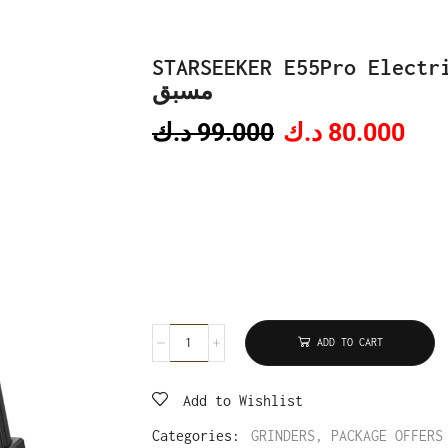
STARSEEKER E55Pro Electric
مسبق
د.ك
99.000
د.ك
80.000
ADD TO CART
Add to Wishlist
Categories:
GRINDERS
,
PACKAGE OFFERS