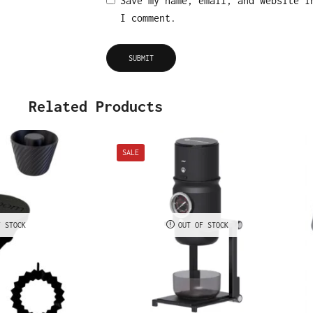
Save my name, email, and website i
I comment.
Related Products
SALE
F STOCK
OUT OF STOCK