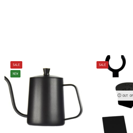
SALE
SALE
NEW
OUT O