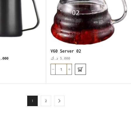
V60 Server 02
8.000
د.ك
5.000
1
2