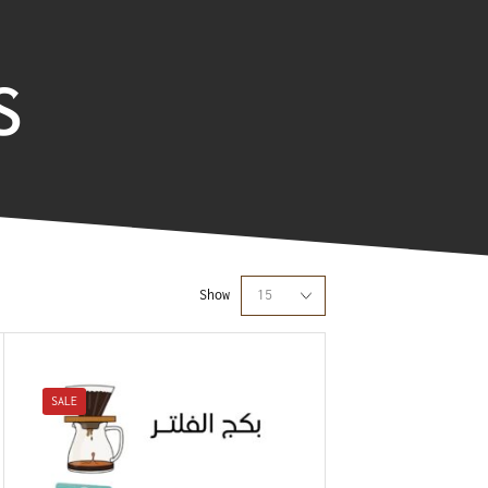
S
Show
SALE