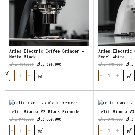
Aries Electric Coffee Grinder –
Aries Electric 
Matte Black
Pearl White –
د.ك
469.000
د.ك
399.000
د.ك
469.000
د.ك
SALE
SALE
Lelit Bianca V3 Black Preorder
Lelit Bianca V3
د.ك
970.000
د.ك
859.000
د.ك
970.000
د.ك