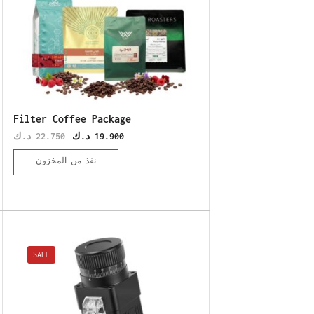
Filter Coffee Package
د.ك
22.750
د.ك
19.900
نفذ من المخزون
SALE