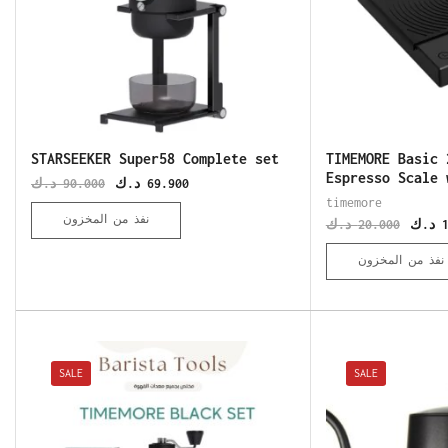
STARSEEKER Super58 Complete set
TIMEMORE Basic 
Espresso Scale 
د.ك
90.000
د.ك
69.900
timemore
نفذ من المخزون
د.ك
20.000
د.ك
نفذ من المخزون
SALE
SALE