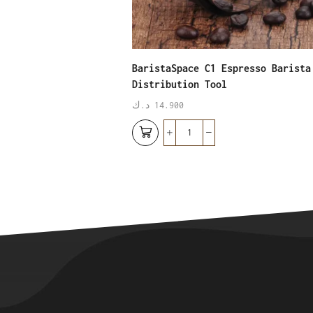
ror
BaristaSpace C1 Espresso Barista
Distribution Tool
14.900
د.ك
نفذ