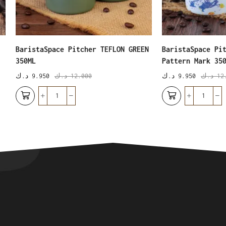
BaristaSpace Pitcher TEFLON GREEN
BaristaSpace Pi
350ML
Pattern Mark 35
12
د.ك
9.950
د.ك
12.000
د.ك
9.950
د.ك