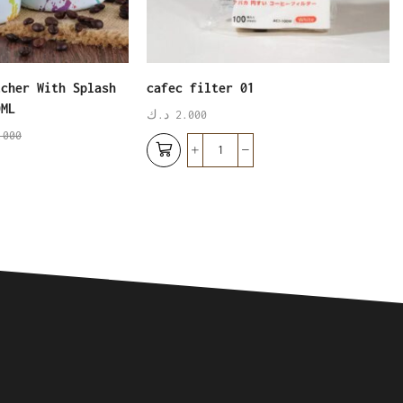
tcher With Splash
cafec filter 01
0ML
2.000
د.ك
.000