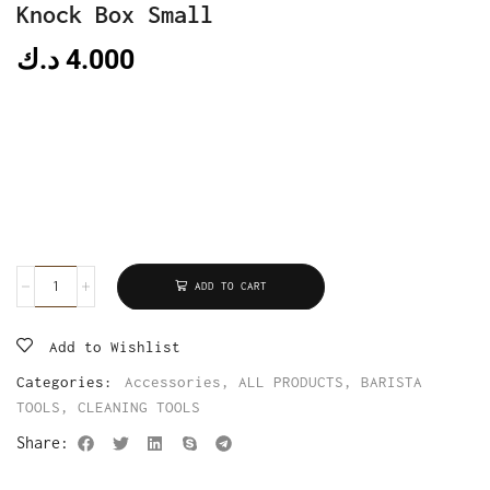
Knock Box Small
د.ك
4.000
ADD TO CART
Add to Wishlist
Categories:
Accessories
,
ALL PRODUCTS
,
BARISTA
TOOLS
,
CLEANING TOOLS
Share: