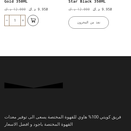
Gold 350ML
Star Black 350ML
د.ك
12.000
د.ك
9.950
د.ك
12.000
د.ك
9.950
نفذ من المخزون
فريق كويتي 100% هاوي للقهوة المختصة يسعى الى توفير معدات
القهوة المختصة باجود و افضل الاسعار