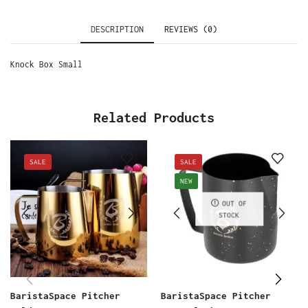
DESCRIPTION
REVIEWS (0)
Knock Box Small
Related Products
SALE
SALE
NEW
OUT OF
STOCK
BaristaSpace Pitcher
BaristaSpace Pitcher