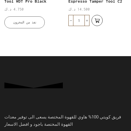
Tool WDT Pro Black
Espresso Tamper Tool C2
د.ك
4.750
د.ك
14.500
نفذ من المخزون
فريق كويتي 100% هاوي للقهوة المختصة يسعى الى توفير معدات
القهوة المختصة باجود و افضل الاسعار