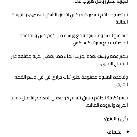
لتجربة تقطير باقل هروب ماء.
تم تصميم طقم تقطير كوديكس ليتميز بالشكل العصري، والجودة
العالية.
عند فتح الصندوق ستجد قمع ويست من كوديكس والقاعدة
الخاصة به مع سيرفر كوديكس.
يتميز قمع
ويست
بعدم تهريب الماء مما يعطي تجربة مختلفة عن
الاقماع الاخرى.
وقاعدة المنيوم مصنوعة لخلق ثبات حراري في في جسم القمع
الخارجي.
سيتم تكملة الطقم بابريق تقديم كوديكس المصمم ليتحمل درجات
الحرارة والبرودة العالية.
يأتي باللونين:
الشفاف