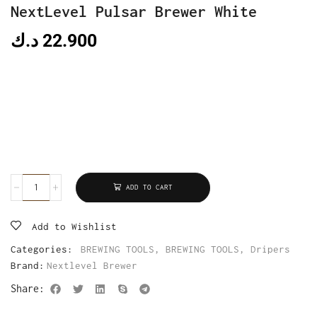
NextLevel Pulsar Brewer White
د.ك
22.900
ADD TO CART
Add to Wishlist
Categories:
BREWING TOOLS
,
BREWING TOOLS
,
Dripers
Brand:
Nextlevel Brewer
Share: