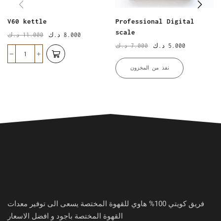
V60 kettle
Professional Digital
scale
د.ك
11.000
د.ك
8.000
د.ك
7.000
د.ك
5.000
نفذ من المخزون
فريق كويتي 100% هاوي للقهوة المختصة يسعى الى توفير معدات
القهوة المختصة باجود و افضل الاسعار