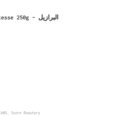
r Elitesse 250g
EANS
,
Score Roastery