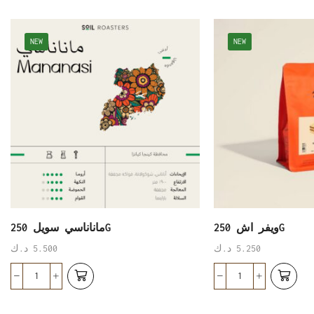
NEW
NEW
ويفر اش 250G
ماناناسي سويل 250G
5.250
د.ك
5.500
د.ك