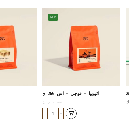
NEW
اثيوبيا – قوجي – اش 250 ج
ك
5.500
د.ك