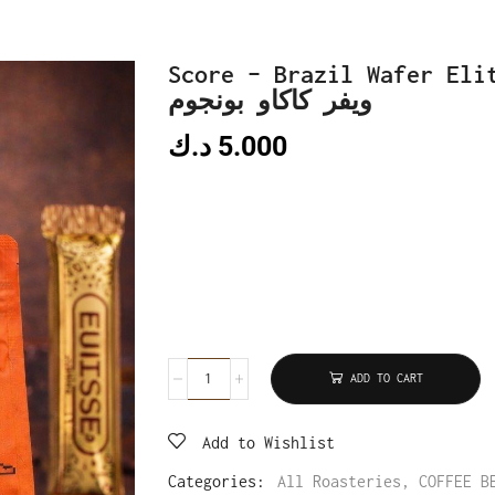
Score – Brazil Wafe – البرازيل
ويفر كاكاو بونجوم
5.000
د.ك
ADD TO CART
Add to Wishlist
Categories:
All Roasteries
,
COFFEE B