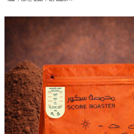
Home
COFFEE BEANS
All Roasteries