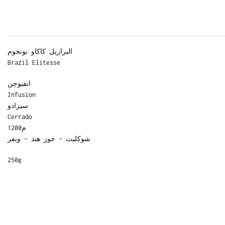
البرازيل كاكاو بونجوم
Brazil Elitesse
انفيوجن
Infusion
سيرادو
Cerrado
م1200
شوكليت – جوز هند – ويفر
250g