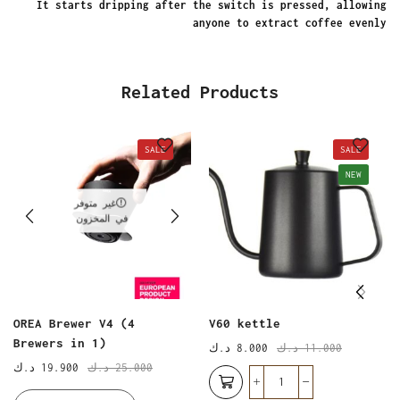
It starts dripping after the switch is pressed, allowing
anyone to extract coffee evenly
Related Products
SALE
SALE
NEW
غير متوفر
في المخزون
OREA Brewer V4 (4
V60 kettle
Brewers in 1)
11.000
د.ك
8.000
د.ك
25.000
د.ك
19.900
د.ك