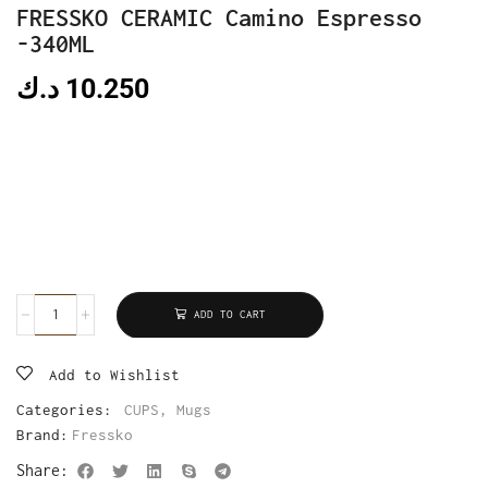
FRESSKO CERAMIC Camino Espresso
-340ML
د.ك
10.250
ADD TO CART
Add to Wishlist
Categories:
CUPS
,
Mugs
Brand:
Fressko
Share: