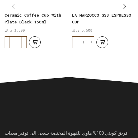
Ceramic Coffee Cup With
LA MARZOCCO GS3 ESPRESSO
Plate Black 150ml
CUP
د.ك
3.500
د.ك
5.500
فريق كويتي 100% هاوي للقهوة المختصة يسعى الى توفير معدات