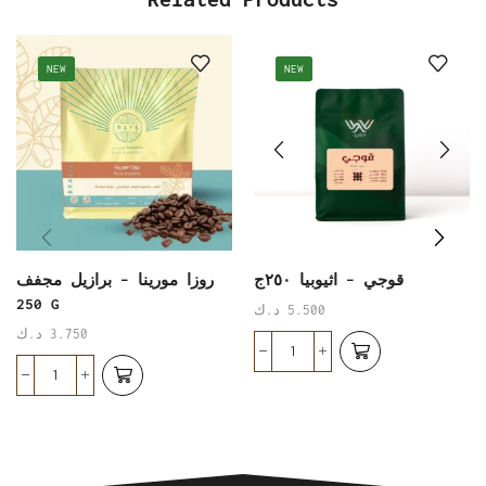
NEW
NEW
قوجي – اثيوبيا ٢٥٠ج
روزا مورينا – برازيل مجفف
250 G
5.500
د.ك
3.750
د.ك