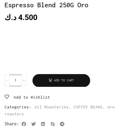
Espresso Blend 250G Oro
4.500
د.ك
ADD TO CART
Add to Wishlist
Categories:
All Roasteries
,
COFFEE BEANS
,
oro
roastery
Share: