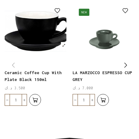
NEW
Ceramic Coffee Cup With
LA MARZOCCO ESPRESSO CUP
Plate Black 150ml
GREY
د.ك
3.500
د.ك
7.000