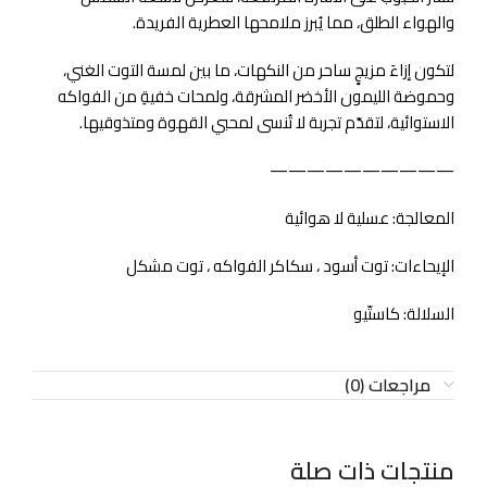
والهواء الطلق، مما يُبرز ملامحها العطرية الفريدة.
لتكون إزاءَ مزيجٍ ساحر من النكهات، ما بين لمسة التوت الغني،
وحموضة الليمون الأخضر المشرقة، ولمحات خفيةِ من الفواكه
الاستوائية، لتقدّم تجربة لا تُنسى لمحبي القهوة ومتذوقيها.
——————————
المعالجة: عسلية لا هوائية
الإيحاءات: توت أسود ، سكاكر الفواكه ، توت مشكل
السلالة: كاستّيو
مراجعات (0)
منتجات ذات صلة