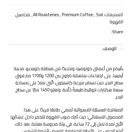
التصنيفات:
Soil
,
Premium Coffee
,
All Roasteries
,
محاصيل
القهوة
Share:
الوصف
يأتيكم من أعماق كولومبيا، وتحديدًا من منطقة كوينديو، مدينة
أرمينيا، على ارتفاعات شاهقة تتراوح بين 1200 و1700 متر فوق
سطح البحر، حيث تستقر مزرعة كاستيلون، الَّتي تمتدُ على مساحةِ
سبعة هكتارات تتوسَّط طبيعةً خلَّابة، وتعلو 1450 مترًا عن سطح
البحر.
المعالجة العسليّة اللاهوائية تُضفي طابعًا فريدًا على هذا
المحصول الاستثنائي؛ حيث تُترك حبوب القهوة لتتخمر داخل غشائها
اللّزج لمدة تصل إلى 72 ساعة، في بيئة مدروسة بعناية. بعد ذلك،
تُنشر الحبوب على الأسرّة المرتفعة، لتتعرض لأشعة الشمس