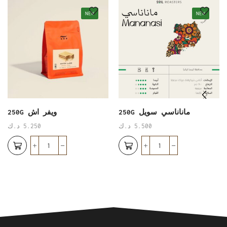
NEW
NEW
ماناناسي سويل 250G
ويفر اش 250G
5.500
د.ك
5.250
د.ك