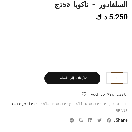
السلفادور – تاكويا 250ج
5.250
د.ك
إضافة إلى السلة
Add to Wishlist
Categories:
Abla roastery
,
All Roasteries
,
COFFEE
BEANS
Share: