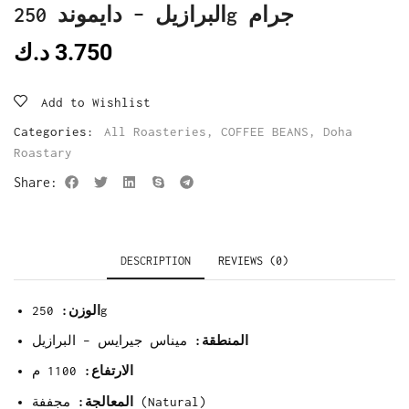
البرازيل – دايموند 250g جرام
3.750
د.ك
Add to Wishlist
Categories:
All Roasteries
,
COFFEE BEANS
,
Doha
Roastary
Share:
DESCRIPTION
REVIEWS (0)
250g
الوزن:
المنطقة:
ميناس جيرايس – البرازيل
الارتفاع:
1100 م
مجففة (Natural)
المعالجة: