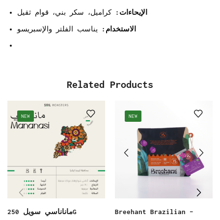
الإيحاءات:
كراميل، سكر بني، قوام ثقيل
الاستخدام:
يناسب الفلتر والإسبريسو
Related Products
NEW
NEW
Breehant Brazilian –
ماناناسي سويل 250G