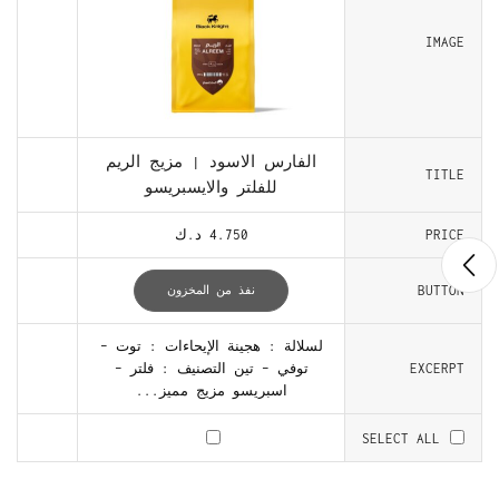
IMAGE
الفارس الاسود | مزيج الريم
TITLE
للفلتر والايسبريسو
PRICE
4.750
د.ك
BUTTON
نفذ من المخزون
لسلالة : هجينة الإيحاءات : توت –
EXCERPT
توفي – تين التصنيف : فلتر –
اسبريسو مزيج مميز...
SELECT ALL