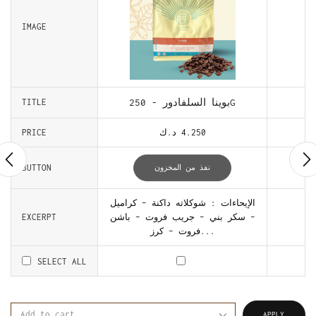
IMAGE
بوينا السلفادور - 250G
TITLE
4.250
د.ك
PRICE
BUTTON
نفذ من المخزون
الإيحاءات : شوكلاته داكنة – كراميل
– سكر بني – جريب فروت – باشن
EXCERPT
فروت – كرز...
SELECT ALL
APPLY